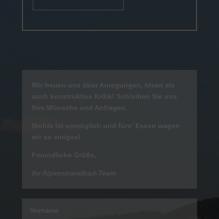
Wir freuen uns über Anregungen, Ideen als
auch konstruktive Kritik! Schreiben Sie uns
Ihre Wünsche und Anfragen.
Nichts ist unmöglich und fürs‘ Essen wagen
wir so einiges!
Freundliche Grüße,
Ihr Alpenstrandbad-Team