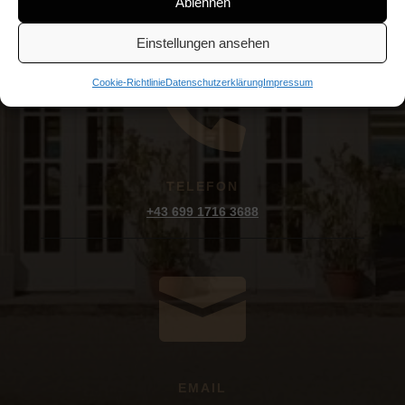
Ablehnen
Einstellungen ansehen

Cookie-Richtlinie
Datenschutzerklärung
Impressum
TELEFON
+43 699 1716 3688

EMAIL